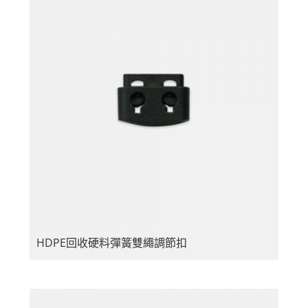
HDPE回收硬料彈簧雙繩調節扣