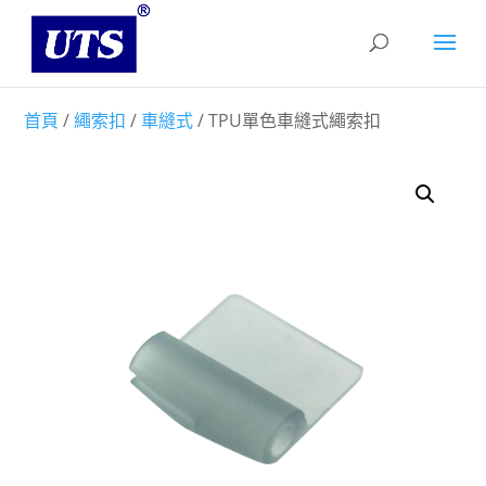
首頁
/
繩索扣
/
車縫式
/ TPU單色車縫式繩索扣