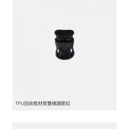
TPU回收軟材質雙繩調節扣