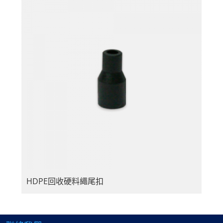
HDPE回收硬料繩尾扣