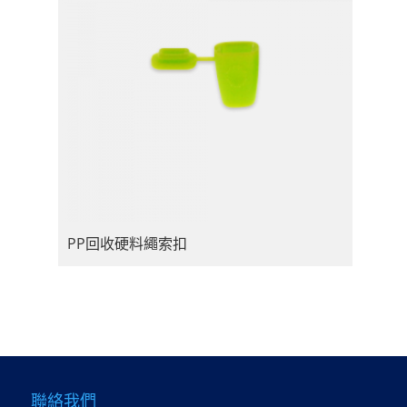
PP回收硬料繩索扣
聯絡我們