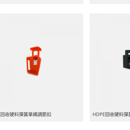
BS回收硬料彈簧單繩調節扣
HDPE回收硬料