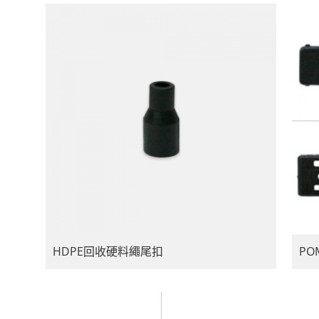
HDPE回收硬料繩尾扣
P