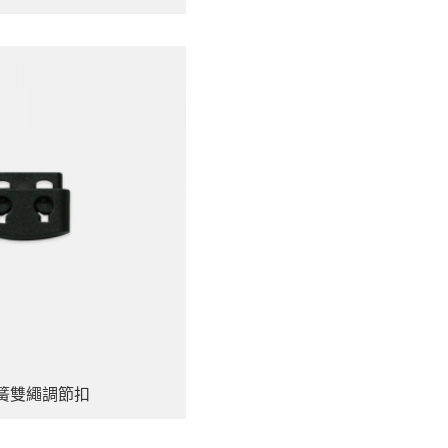
彈簧雙繩調節扣