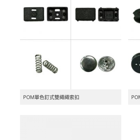
POM單色釘式雙繩繩索扣
P