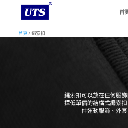
首
首頁
/ 繩索扣
繩索扣可以放在任何服飾
擇低單價的結構式繩索扣
件運動服飾、外套