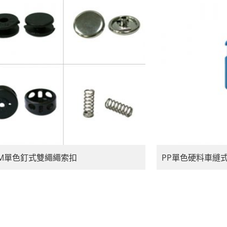
OM單色釘式雙繩繩索扣
PP單色硬料車縫