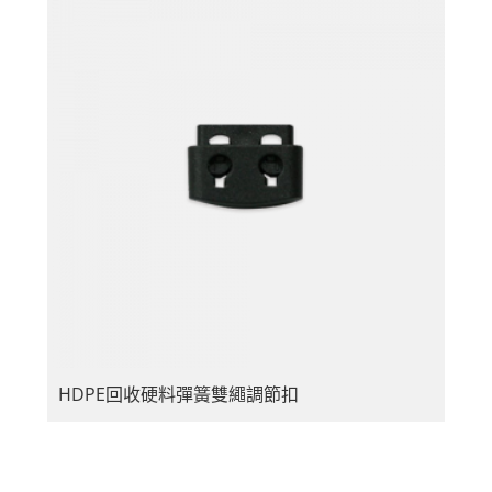
HDPE回收硬料彈簧雙繩調節扣