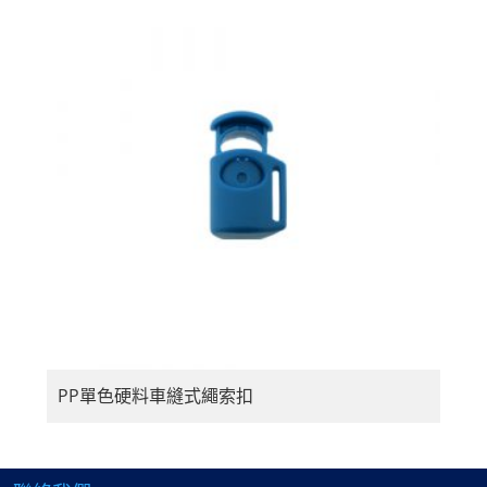
PP單色硬料車縫式繩索扣