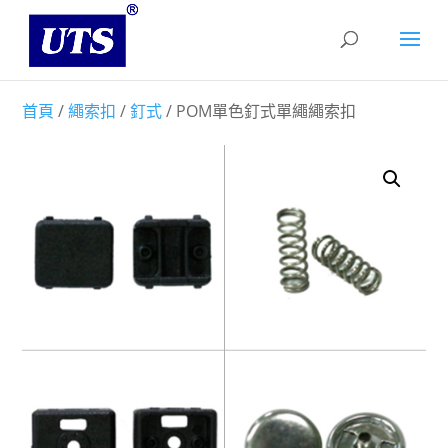
首頁
/
繩索扣
/
釘式
/ POM單色釘式單繩繩索扣