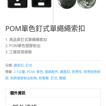
POM單色釘式單繩繩索扣
高品質釘式單繩繩索扣
POM單色塑膠射出
工廠容易組裝
分類:
繩索扣
,
釘式
標籤:
2.5公釐
,
POM
,
單色
,
服飾配件
,
繩尾扣
,
耐寒性
,
耐寒耐熱塑
膠
,
耐熱塑膠射出耐熱
,
耐衝擊
,
釘式
,
雙繩
額外資訊