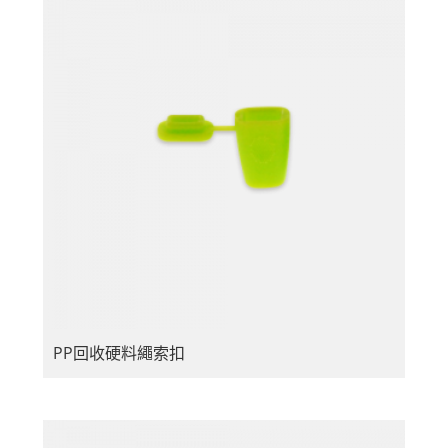
PP回收硬料繩索扣