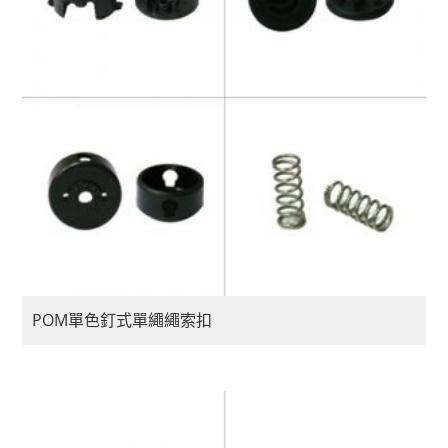
POM單色釘式單繩繩索扣