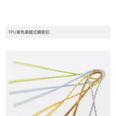
TPU單色車縫式繩索扣