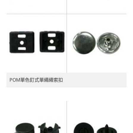
POM單色釘式單繩繩索扣