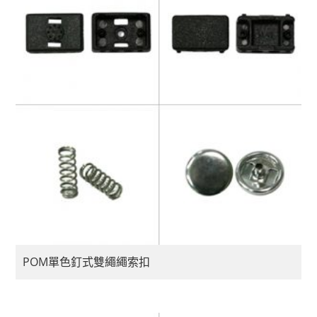
POM單色釘式雙繩繩索扣