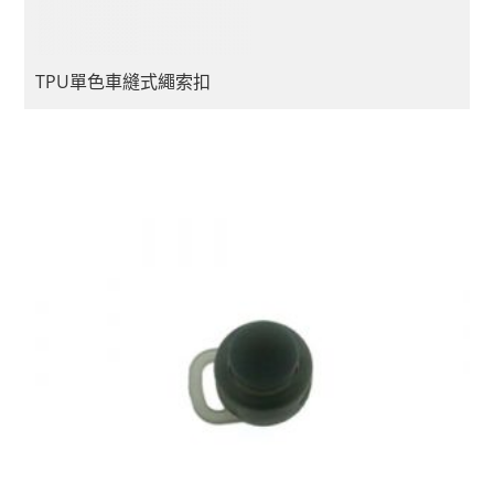
TPU單色車縫式繩索扣