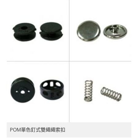
POM單色釘式雙繩繩索扣