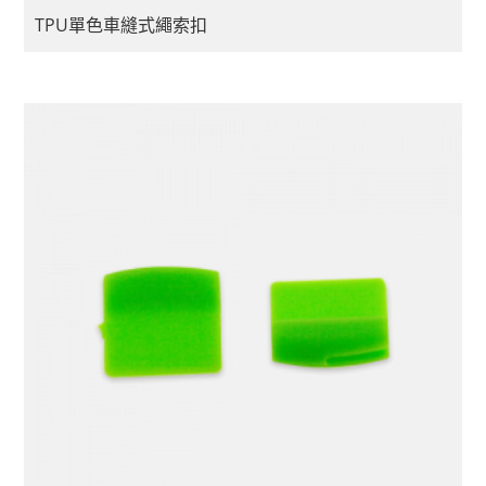
TPU單色車縫式繩索扣