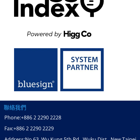
聯絡我們
Phone:
+886 2 2290 2228
Fax:
+886 2 2290 2229
Address:No.63, Wu Kung 5th Rd., Wuku Dist., New Taipei