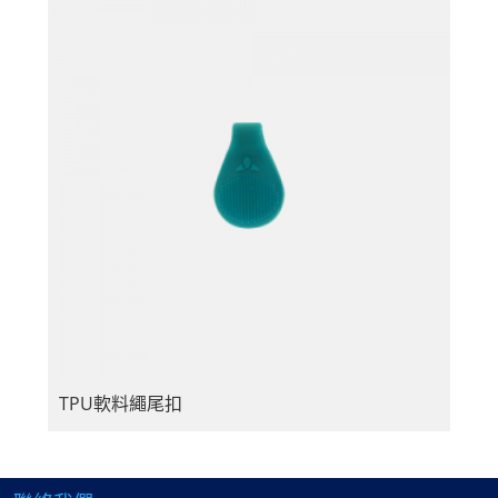
TPU軟料繩尾扣