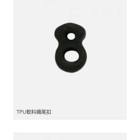
TPU軟料繩尾扣