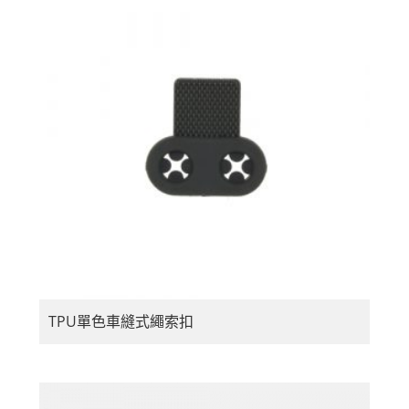
TPU單色車縫式繩索扣