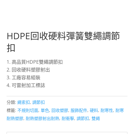
HDPE回收硬料彈簧雙繩調節
扣
高品質HDPE雙繩調節扣
回收硬料塑膠射出
工廠容易組裝
可雷射加工標誌
分類:
繩索扣
,
調節扣
標籤:
不規則切面
,
單色
,
回收塑膠
,
服飾配件
,
硬料
,
耐寒性
,
耐寒
耐熱塑膠
,
耐熱塑膠射出耐熱
,
耐衝擊
,
調節扣
,
雙繩