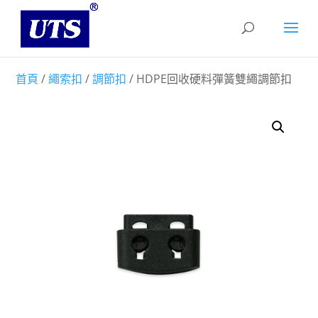
首頁
/
繩索扣
/
調節扣
/ HDPE回收硬料彈簧雙繩調節扣