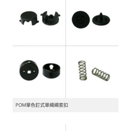
POM單色釘式單繩繩索扣