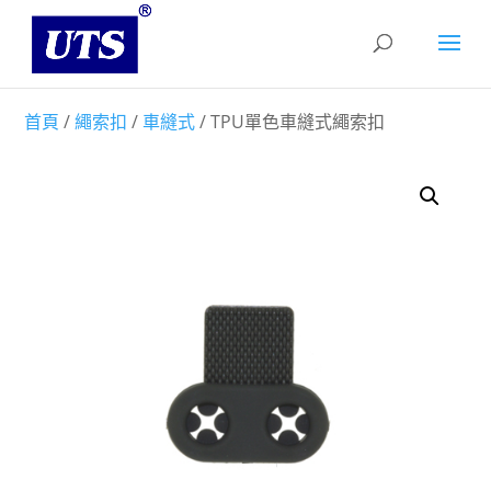
首頁
/
繩索扣
/
車縫式
/ TPU單色車縫式繩索扣