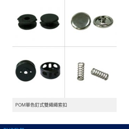
POM單色釘式雙繩繩索扣