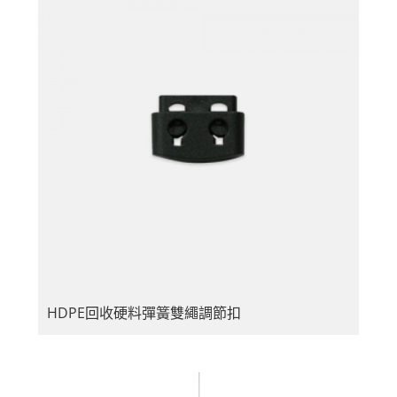
HDPE回收硬料彈簧雙繩調節扣