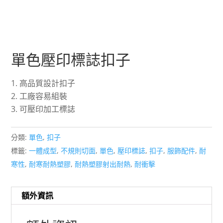
單色壓印標誌扣子
高品質設計扣子
工廠容易組裝
可壓印加工標誌
分類:
單色
,
扣子
標籤:
一體成型
,
不規則切面
,
單色
,
壓印標誌
,
扣子
,
服飾配件
,
耐
寒性
,
耐寒耐熱塑膠
,
耐熱塑膠射出耐熱
,
耐衝擊
額外資訊