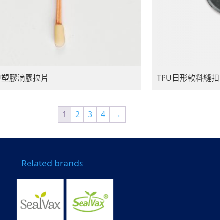
PU塑膠滴膠拉片
TPU日形軟料縫扣
1
2
3
4
→
Related brands