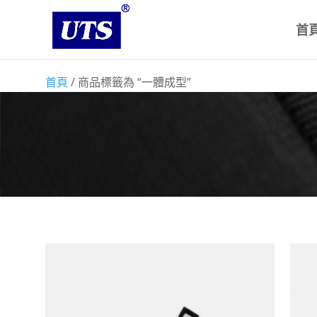
首
首頁
/ 商品標籤為 “一體成型”