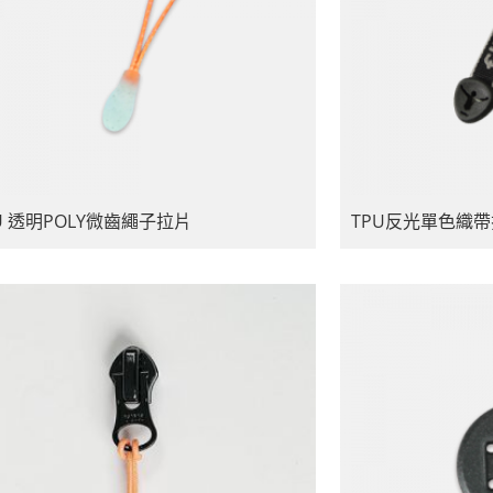
U 透明POLY微齒繩子拉片
TPU反光單色織