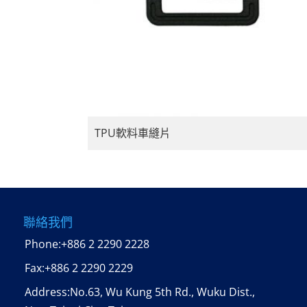
TPU軟料車縫片
聯絡我們
Phone:
+886 2 2290 2228
Fax:
+886 2 2290 2229
Address:No.63, Wu Kung 5th Rd., Wuku Dist.,