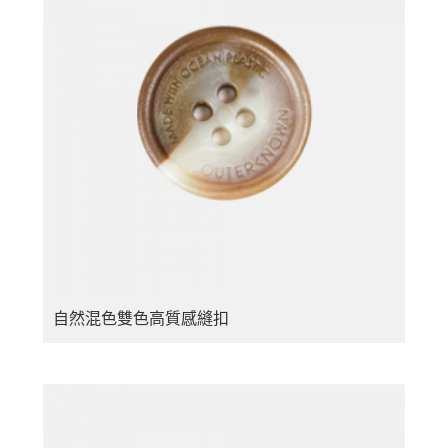
自然混色雙色高質感縫扣