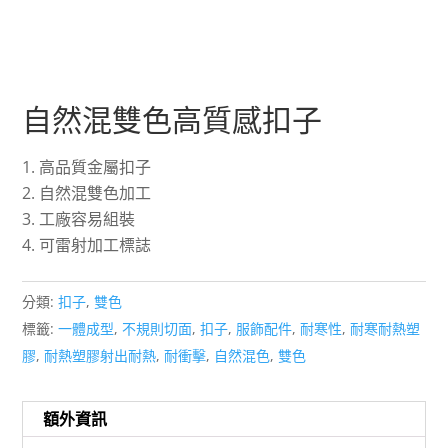
自然混雙色高質感扣子
高品質金屬扣子
自然混雙色加工
工廠容易組裝
可雷射加工標誌
分類:
扣子
,
雙色
標籤:
一體成型
,
不規則切面
,
扣子
,
服飾配件
,
耐寒性
,
耐寒耐熱塑
膠
,
耐熱塑膠射出耐熱
,
耐衝擊
,
自然混色
,
雙色
額外資訊