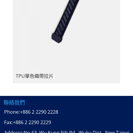
TPU單色織帶拉片
聯絡我們
Phone:
+886 2 2290 2228
Fax:
+886 2 2290 2229
Address:No.63, Wu Kung 5th Rd., Wuku Dist., New Taipei