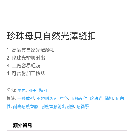
珍珠母貝自然光澤縫扣
高品質自然光澤縫扣
珍珠光塑膠射出
工廠容易組裝
可雷射加工標誌
分類:
單色
,
扣子
,
縫扣
標籤:
一體成型
,
不規則切面
,
單色
,
服飾配件
,
珍珠光
,
縫扣
,
耐寒
性
,
耐寒耐熱塑膠
,
耐熱塑膠射出耐熱
,
耐衝擊
額外資訊