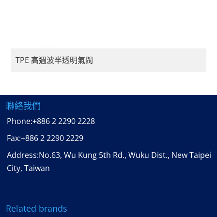
TPE 高週波半透明氣閥
聯絡我們
Phone:
+886 2 2290 2228
Fax:
+886 2 2290 2229
Address:No.63, Wu Kung 5th Rd., Wuku Dist., New Taipei
City, Taiwan
Related brands