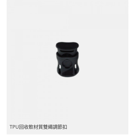
TPU回收軟材質雙繩調節扣