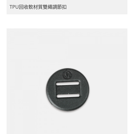
TPU回收軟材質雙繩調節扣