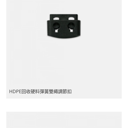
HDPE回收硬料彈簧雙繩調節扣