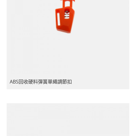
ABS回收硬料彈簧單繩調節扣