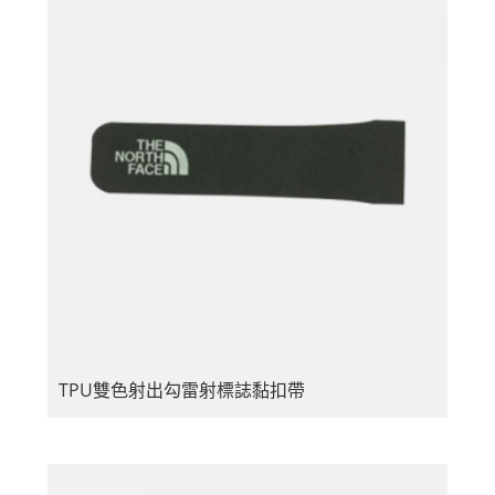
TPU雙色射出勾雷射標誌黏扣帶