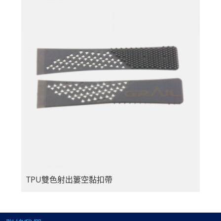
TPU雙色射出簍空黏扣帶