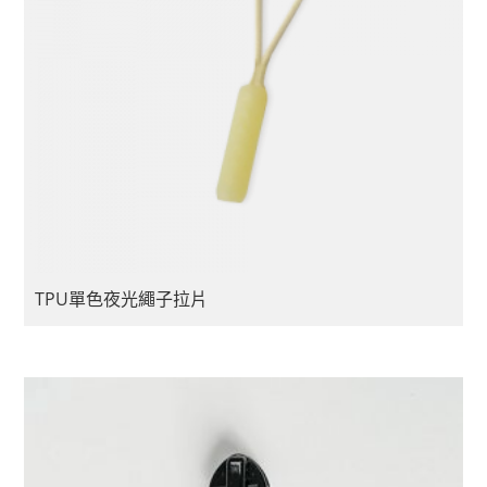
TPU單色夜光繩子拉片