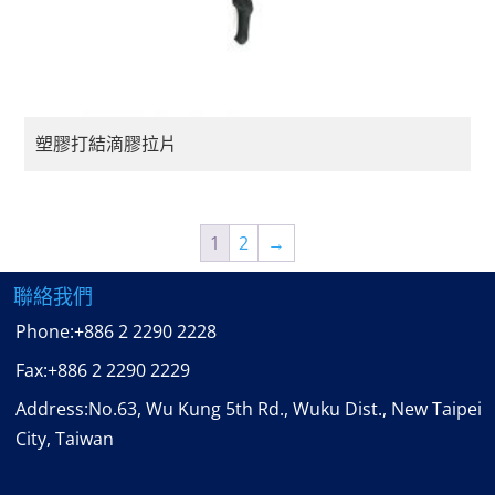
塑膠打結滴膠拉片
1
2
→
聯絡我們
Phone:
+886 2 2290 2228
Fax:
+886 2 2290 2229
Address:No.63, Wu Kung 5th Rd., Wuku Dist., New Taipei
City, Taiwan