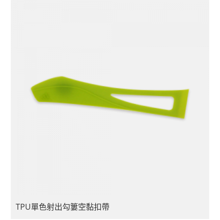
TPU單色射出勾簍空黏扣帶