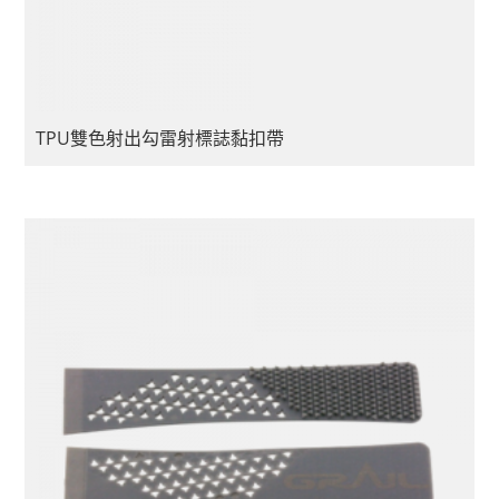
TPU雙色射出勾雷射標誌黏扣帶