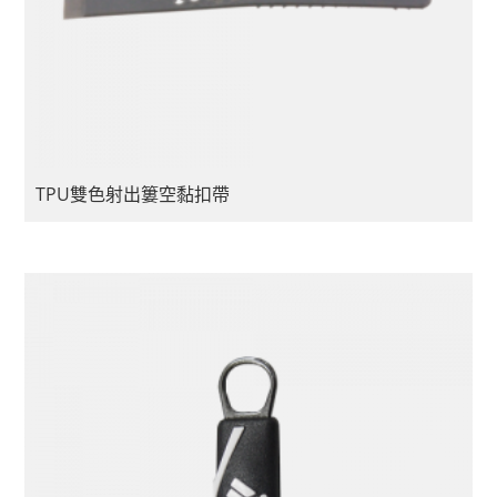
TPU雙色射出簍空黏扣帶