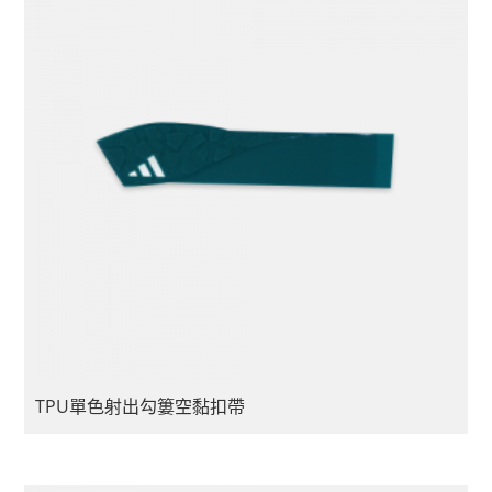
TPU單色射出勾簍空黏扣帶