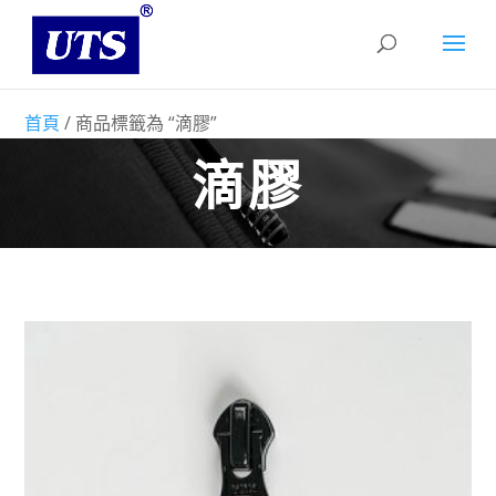
首頁
/ 商品標籤為 “滴膠”
滴膠